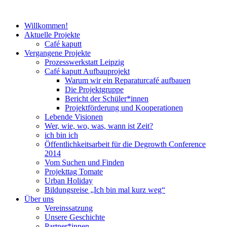
Willkommen!
Aktuelle Projekte
Café kaputt
Vergangene Projekte
Prozesswerkstatt Leipzig
Café kaputt Aufbauprojekt
Warum wir ein Reparaturcafé aufbauen
Die Projektgruppe
Bericht der Schüler*innen
Projektförderung und Kooperationen
Lebende Visionen
Wer, wie, wo, was, wann ist Zeit?
ich bin ich
Öffentlichkeitsarbeit für die Degrowth Conference
2014
Vom Suchen und Finden
Projekttag Tomate
Urban Holiday
Bildungsreise „Ich bin mal kurz weg“
Über uns
Vereinssatzung
Unsere Geschichte
Partner*innen